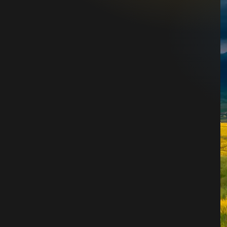
فهرست مقالات اختصاصی
دانشنامه
(30)
دیدگاه‌های تازه
شادی علیپور
در
مزایا و معایب خرید برنج از
کشاورز
فائزه
در
قرص برنج چیست؟
حدیث
در
قرص برنج چیست؟
محمد درخشنده
در
تشخیص برنج مصنوعی
با برنج اصلی