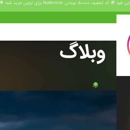
50000 تومانی Nokhostin برای اولین خرید شما 🌟
وبلاگ
شنامه
لان و مازندران
0
در 10 شهریور 1403