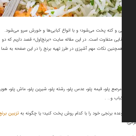
م آبکشی و کته پخت می‌شود؛ و با انواع کبابی‌ها و خورش سرو می‌شود.
ع رژیم غذایی متفاوت است. در این مقاله سایت «برنج‌اول» قصد داریم که دو
م. همچنین نکات مهم آشپزی در طرز تهیه برنج را در این صفحه به شما
اقالا پلو، مرصع پلو، قیمه پلو، عدس پلو، رشته پلو، شیرین پلو، ماش پلو، هوی
لو، چلوکباب و… .
یرید که وعده برنجی خود را با کدام روش پخت کنید؛ یا چگونه به
تزیین برنج
انی!