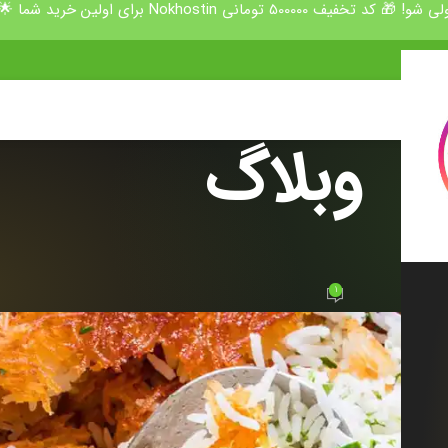
50000 تومانی Nokhostin برای اولین خرید شما 🌟
وبلاگ
شنامه
ج کته و آبکشی
1
ت
در 7 خرداد 1402