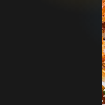
فهرست مقالات اختصاصی
دانشنامه
(30)
دیدگاه‌های تازه
شادی علیپور
در
مزایا و معایب خرید برنج از
کشاورز
فائزه
در
قرص برنج چیست؟
حدیث
در
قرص برنج چیست؟
محمد درخشنده
در
تشخیص برنج مصنوعی
با برنج اصلی