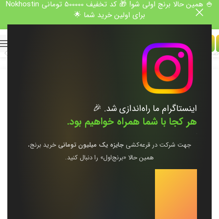
🍚 همین حالا برنج اولی شو! 🎁 کد تخفیف 500000 تومانی Nokhostin
برای اولین خرید شما 🌟
صفحه اول
/
برنج عنبربو
/
برنج عنبربوی میداوود
اینستاگرام ما راه‌اندازی شد. 🎉
هر کجا با شما همراه خواهیم بود.
جهت شرکت در قرعه‌کشی
جایزه یک میلیون تومانی
خرید برنج،
همین حالا «برنج‌اول» را دنبال کنید.