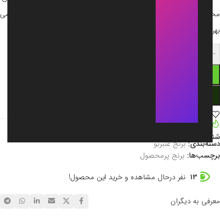
محصولی متمایز را عرضه می‌کنند تا شما بتوانید از طعم و عطر بومی
بهره‌مند شوید و سفره‌ای خاطره‌انگیز بچینید.
+
-
افزودن به سبد خرید
اکنون خرید کنید
افزودن به علاقه‌مندی
مقایسه
92
فروش موفق در هفته
شناسه محصول:
5850666
دسته‌بندی:
برنج عنبربو
برچسب‌ها:
برنج پرمحصول
13
نفر درحال مشاهده و خرید این محصول!
معرفی به دیگران